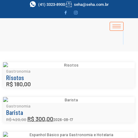
(41) 3323-8900
seha@seha.com.br
Gastronomia
Risotos
R$
180,00
Gastronomia
Barista
R$
300,00
R$
420,00
2026-08-17