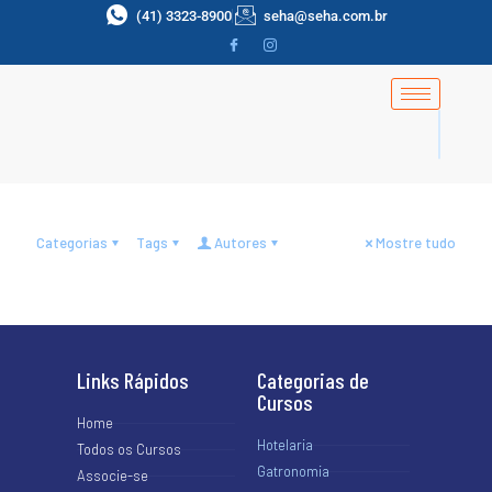
(41) 3323-8900
seha@seha.com.br
Marketing
sobre
fevereiro 2, 2026
Turismo brasileiro fecha
2025 com quase 1,9 milhão
de contratações em todo o
país.
Categorias
Tags
Autores
Mostre tudo
Links Rápidos
Categorias de
Cursos
Home
Hotelaria
Todos os Cursos
Gatronomia
Associe-se